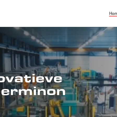
Ho
ovatieve
herminon